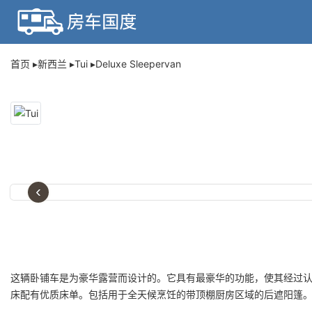
首页
新西兰
Tui
Deluxe Sleepervan
‹
这辆卧铺车是为豪华露营而设计的。它具有最豪华的功能，使其经过
床配有优质床单。包括用于全天候烹饪的带顶棚厨房区域的后遮阳篷