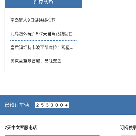
推荐线路
南岛醉人9日游路线推荐
北岛怎么玩？5-7天自驾路线就在这里！
皇后镇经特卡波至凯库拉：观星和赏鲸
奥克兰至基督城：品味双岛
已预订车辆
2
5
3
0
0
0
+
7天中文客服电话
订阅独