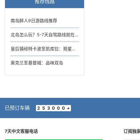
推荐线路
南岛醉人9日游路线推荐
北岛怎么玩？5-7天自驾路线就在这里！
皇后镇经特卡波至凯库拉：观星和赏鲸
奥克兰至基督城：品味双岛
已预订车辆
2
5
3
0
0
0
+
7天中文客服电话
订阅独