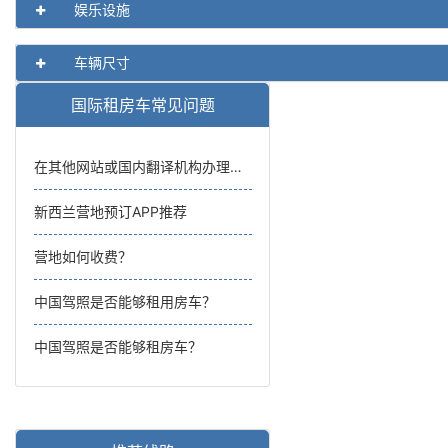
娱乐设施
车辆尺寸
国际租房车常见问题
在其他网站或国内翻译机构办理的国际驾照或认证翻译可否在使用？
新西兰营地预订APP推荐
营地如何收费？
中国驾照是否能够租用房车？
中国驾照是否能够租房车？