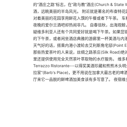
的“酒庄之路”标志，在“政与教”酒庄(Church & Sta
酒，远眺美丽的半岛风光。 附近就是著名的布查特花
对着美丽的花园享用鲜花入馔的午餐或者下午茶。 车
夜晚的爱尔兰酒吧却热闹非凡。 自春徂秋，出海观鲸
疑维多利亚人还有个共同爱好就是喝下午茶。如果您
的下午茶，或者闲坐酒店典雅的游廊里一杯美酒与内港湾的
天气好的话，搭乘内港小渡轮去艾利斯角宅邸(Point E
那些热爱茶叶的人来说，丝绸之路茶庄(Silk Roa
里还提供使用完全天然茶叶萃取物的水疗服务。 维多
Terrazzo Ristorante---以得奖美酒珍
拉家”(Barb's Place)，更不用说在加拿大最古老的
厅来它一品脱的鲜啤酒加美食该有多写意了。 夜宿维