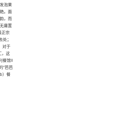
凉发泡果
艳。面
韵，而
无庸置
最正宗
好去处；
。 对于
汇，这
餐馆Il
的“芭芭
ub）餐