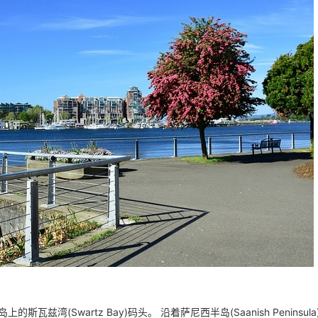
上的斯瓦兹湾(Swartz Bay)码头。 沿着萨尼西半岛(Saanish Peninsul