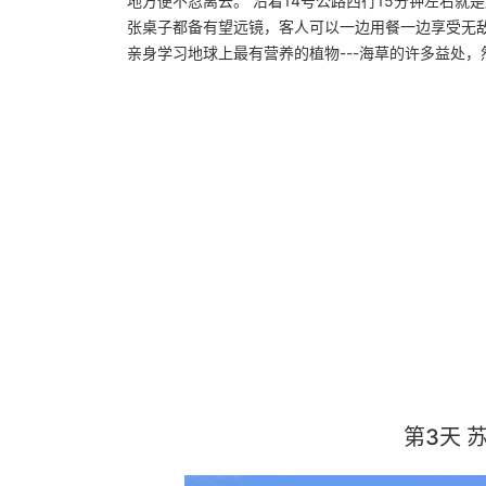
地方便不忍离去。 沿着14号公路西行15分钟左右就是屡获
张桌子都备有望远镜，客人可以一边用餐一边享受无敌
亲身学习地球上最有营养的植物---海草的许多益处
第3天 