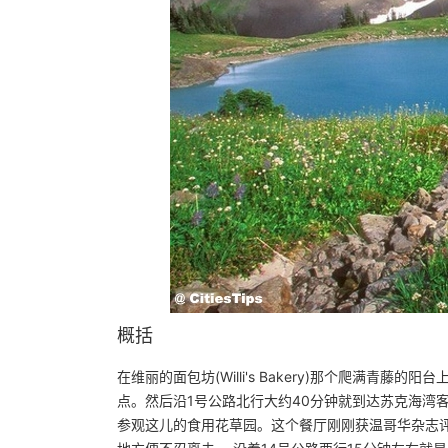
概括
在维丽的面包坊(Willi's Bakery)那个爬满青
点。然后沿1号公路北行大约40分钟就到达苏克海湾客舍(S
参观这儿的食用花草园。这个餐厅刚刚获温哥华杂志评