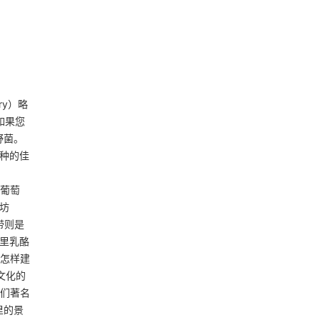
ry）略
。如果您
野菌。
多种的佳
到葡萄
酒坊
带则是
拉里乳酪
是怎样建
民文化的
与他们著名
里的景