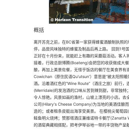
概括
离开苏克之前，在BC省第一家获得蜂蜜酒酿制执照的塔格维尔溪蜂
停，品尝风味独特的蜂蜜及制品后再上路。 回到1号国道线往
正好在十月份来，就能赶上有趣的采蘑菇活动。客人
接着，行政总厨博腾(Boateng)会把您的收获做
酿，再加上美景佐餐，无怪乎饭店的餐厅在美食界有崇高的声
Cowichan（原住民语Qu'utsun'）意思是“
酒。沿着酒红色的”Wine Route”（酒庄之旅）
(Merridale)的发泡酒的口味从苦到辣到甜，非常独
令人惊艳。风景如画的渔村，山坡上漂亮的小店。去全真谷物
公司(Hilary's Cheese Company)为
造的；或者租条皮艇出海享受美景。 在樱桃尖葡萄园(Che
鲑鱼明火烧烤；赞那塔酒庄兼维诺特卡餐厅(Zanatta Win
的酒窑典藏相搭配，把考伊琴谷地一带的丰饶物产呈献给饕客。