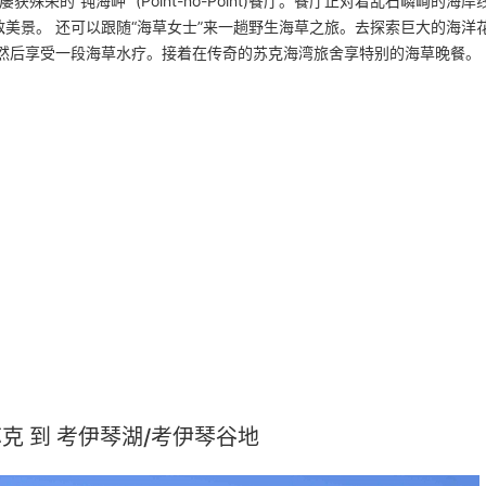
殊荣的“钝海岬” (Point-no-Point)餐厅。餐厅正对着乱石嶙峋的海岸
美景。 还可以跟随“海草女士”来一趟野生海草之旅。去探索巨大的海洋
，然后享受一段海草水疗。接着在传奇的苏克海湾旅舍享特别的海草晚餐。
苏克 到 考伊琴湖/考伊琴谷地