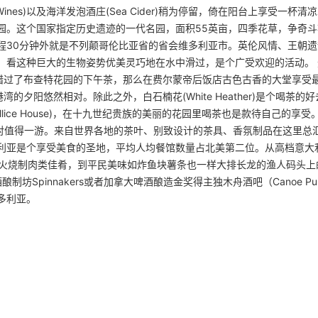
te Wines)以及海洋发泡酒庄(Sea Cider)稍为停留，倚在阳台上享受一杯清
园。这个国家指定历史遗迹的一代名园，面积55英亩，四季花草，争奇斗
程30分钟外就是不列颠哥伦比亚省的省会维多利亚市。英伦风情、王朝遗
，看这种巨大的生物姿势优美灵巧地在水中滑过，是个广受欢迎的活动。 
错过了布查特花园的下午茶，那么在费尔蒙帝后饭店古色古香的大堂享受
夕阳悠然相对。除此之外，白石楠花(White Heather)是个喝茶的
llice House)，在十九世纪贵族的美丽的花园里喝茶也是款待自己的享受
d)绝对值得一游。来自世界各地的茶叶、别致设计的茶具、香氛制品在这里总
利亚是个享受美食的圣地，平均人均餐馆数量占北美第二位。从高档意大利
藏和熊熊木头明火烧制肉类佳肴，到平民美味如炸鱼块薯条也一样大排长龙的渔人码头上
啤酒酿制坊Spinnakers或者加拿大啤酒酿造金奖得主独木舟酒吧（Canoe P
多利亚。