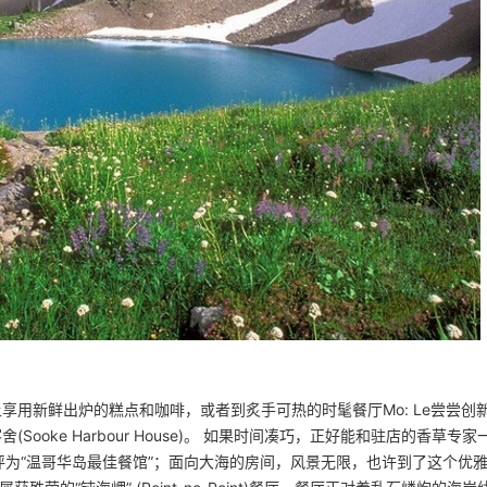
藤的阳台上享用新鲜出炉的糕点和咖啡，或者到炙手可热的时髦餐厅Mo: Le尝尝创
ooke Harbour House)。 如果时间凑巧，正好能和驻店的香草专家
为“温哥华岛最佳餐馆”；面向大海的房间，风景无限，也许到了这个优