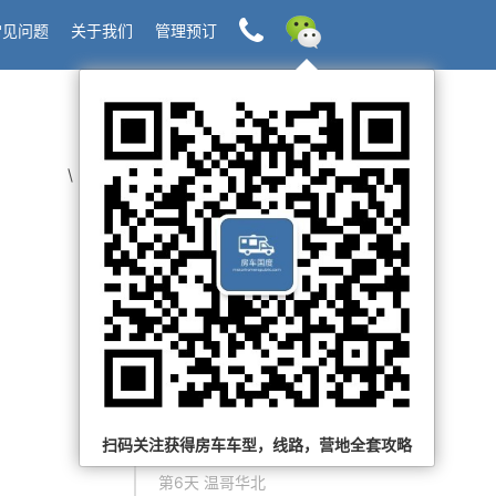
常见问题
关于我们
管理预订
\
第1天 盐泉岛 到 维多利亚
第2天 维多利亚 到 苏克
第3天 苏克 到 考伊琴湖/考
伊琴谷地
第4天 考伊琴湖/考伊琴谷地
到 温哥华北
扫码关注获得房车车型，线路，营地全套攻略
第5天 温哥华北
第6天 温哥华北