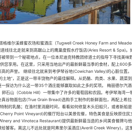
蜜农场和蜜酒庄（Tugwell Creek Honey Farm and Meade
北走就来到高踞山上的鹰巢度假水疗饭店(Aries Resort & Spa)
将被带到一个秘密地点，在一位本尼迪克特教团修道士的指导下寻找美味
成大餐供您享用。在这里，只采用当地出产的最新鲜最当季的食材，配上600
誉。 继续往北就来到考伊琴谷地(Cowichan Valley)的心脏位置。
被太阳照暖的土地”，正是这一带丰饶物产的最佳解释。从奶酪、肉类、水果、蔬菜
前行，逐一探访为什么这一带35个酒庄能够赢取如此之多的奖项。 梅丽德尔汽
特；卵石山（Cobble Hill）一带集中了许多的葡萄园和农园。考伊琴海湾一
面包店(True Grain Bread)选购手工制作的新鲜面包，再配上希
当地的美酒佳酿而特制的乳酪；在渔村里消磨时间，看看如何修复木头旧船只，或者新船
rry Point Vineyard)的餐厅阳台以美景佐餐，特色美食是反映原住
ery and Vinoteca Restaurant)提供最新鲜最当造的乡间美食餐牌
离这儿不远处就是阿弗里尔溪酒庄(Averill Creek Winery)，这