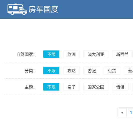
自驾国家
：
不限
欧洲
澳大利亚
新西兰
分类
：
阿根廷
不限
攻略
爱尔兰
游记
奥地利
租赁
比利时
营
主题
：
不限
亲子
国家公园
情侣
«
1