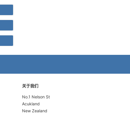
关于我们
No.1 Nelson St
Acukland
New Zealand