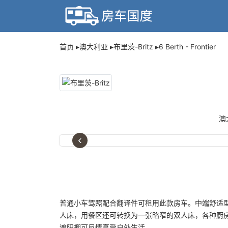
首页
澳大利亚
布里茨-Britz
6 Berth - Frontier
澳
‹
普通小车驾照配合翻译件可租用此款房车。中端舒适
人床，用餐区还可转换为一张略窄的双人床，各种厨
遮阳棚可尽情享受户外生活。