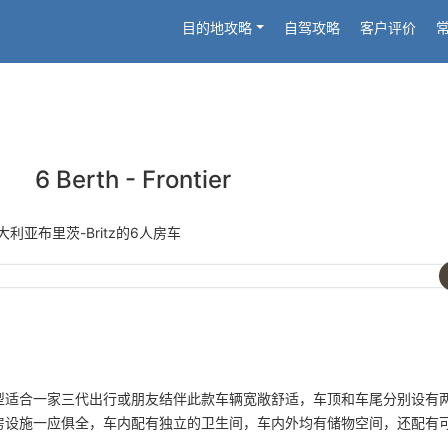
目的地攻略
自驾攻略
客户评价
6 Berth - Frontier
大利亚布里茨-Britz的6人房车
型适合一家三代出行或朋友结伴此款车辆宽敞舒适，车顶和车尾分别设有
房设施一应俱全，车内配有独立的卫生间，车内外均有储物空间，还配有